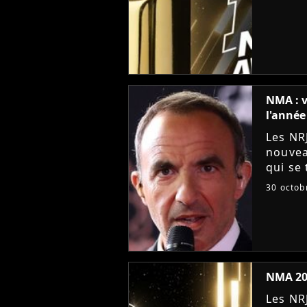
maximu
NMA : v
l'année
Les NR
nouvea
qui se
Cannes
30 octob
Chanso
NMA 202
Les NR