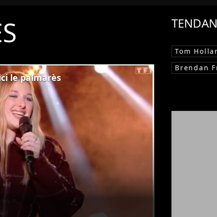
ÉS
TENDAN
Tom Holla
Brendan F
ci le palmarès