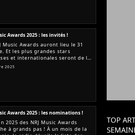
ic Awards 2025 : les invités !
J Music Awards auront lieu le 31
e. Et les plus grandes stars
ises et internationales seront de la
 Découvrez la liste des artistes
re 2025
 sur Purecharts...
ic Awards 2025 : les nominations !
TOP ART
ion 2025 des NRJ Music Awards
SEMAIN
he à grands pas ! À un mois de la