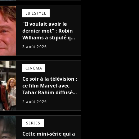
faire quoi que ce soit
de simple
LIFESTYLE
"Il voulait avoir le
dernier mot" : Robin
Williams a stipulé que
sa voix ne pourrait
3 août 2026
pas être utilisée avant
2039, pourtant Disney
possède des
CINÉMA
enregistrements
inédits
Ce soir à la télévision :
ce film Marvel avec
Tahar Rahim diffusé
pour la toute
2 août 2026
première fois en
France
SÉRIES
Cette mini-série qui a