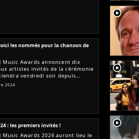
m de récompenses ?...
player2
oici les nommés pour la chanson de
J Music Awards annoncent dix
player2
ux artistes invités de la cérémonie
 tiendra vendredi soir depuis
. En plus, les nommés pour la
re 2024
n francophone de l'année...
player2
4 : les premiers invités !
J Music Awards 2024 auront lieu le