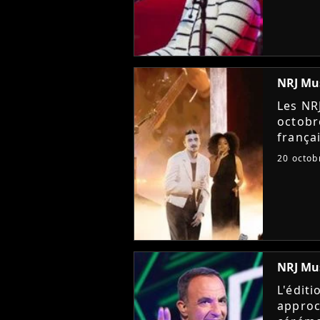
NRJ Mus
Les NR
octobr
frança
partie.
20 octob
invités
NRJ Mus
L'édit
approc