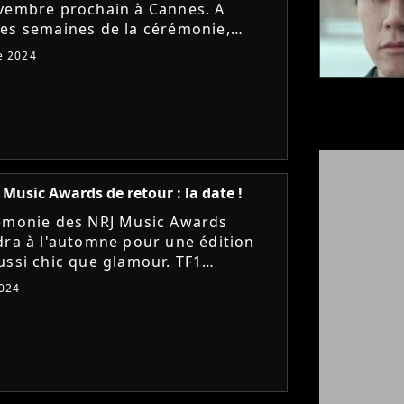
vembre prochain à Cannes. A
es semaines de la cérémonie,
rez le nom des premiers invités,
e 2024
 grands artistes français...
 Music Awards de retour : la date !
émonie des NRJ Music Awards
dra à l'automne pour une édition
ussi chic que glamour. TF1
lise le retour de l'émission, dont on
2024
 la date de diffusion....