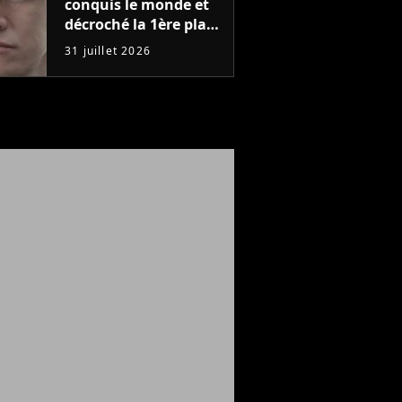
conquis le monde et
décroché la 1ère place
sur Netflix dans 45
31 juillet 2026
pays : elle ne compte
que 10 épisodes et
c'est un phénomène
mondial