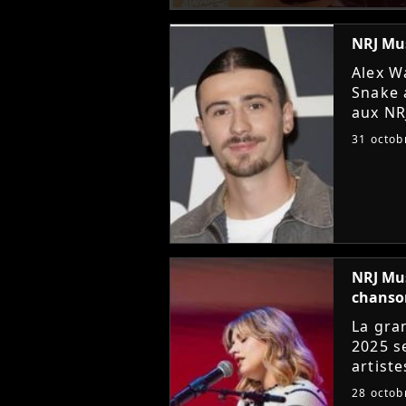
NRJ Mus
Alex W
Snake 
aux NR
talent
31 octob
leur vo
NRJ Mus
chanso
La gra
2025 se
artiste
convoi
28 octob
l'année