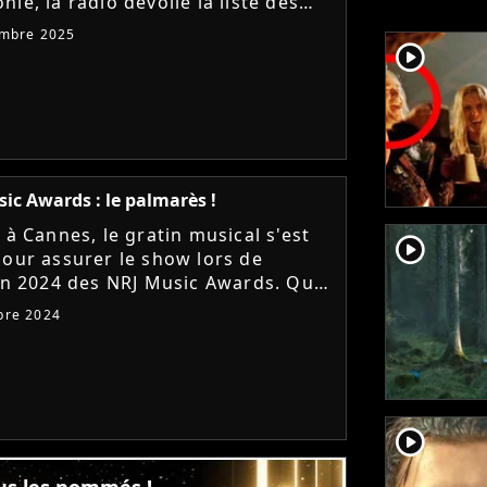
ie, la radio dévoile la liste des
es qui s'affronteront à Cannes pour
embre 2025
her les trophées....
player2
ic Awards : le palmarès !
 à Cannes, le gratin musical s'est
player2
pour assurer le show lors de
ion 2024 des NRJ Music Awards. Qui
orté le plus de trophées ? Qui
bre 2024
it comme la Révélation...
player2
us les nommés !