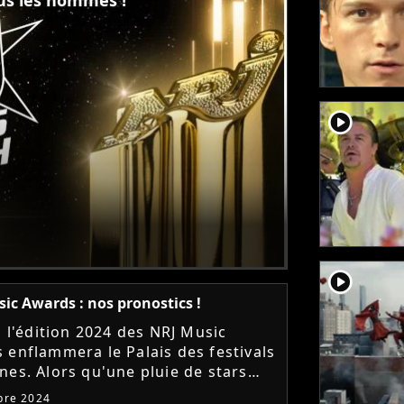
player2
player2
ic Awards : nos pronostics !
, l'édition 2024 des NRJ Music
 enflammera le Palais des festivals
nes. Alors qu'une pluie de stars
 show sur TF1, qui raflera le
bre 2024