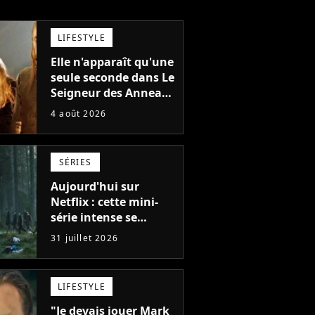
LIFESTYLE
Elle n'apparaît qu'une
seule seconde dans Le
Seigneur des Anneaux
: avez-vous reconnu
4 août 2026
cette légende du
cinéma dans la saga ?
SÉRIES
Aujourd'hui sur
Netflix : cette mini-
série intense se
regarde en une seule
31 juillet 2026
après-midi
LIFESTYLE
"Je devais jouer Mark