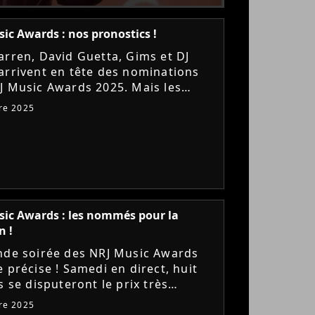
ic Awards : nos pronostics !
arren, David Guetta, Gims et DJ
arrivent en tête des nominations
J Music Awards 2025. Mais les
s de la "Star Academy" devraient
re 2025
ler la vedette... Alors...
ic Awards : les nommés pour la
n !
nde soirée des NRJ Music Awards
 précise ! Samedi en direct, huit
s se disputeront le prix très
té de la Chanson francophone de
re 2025
. Mais qui sont-ils...