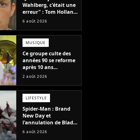
Wahlberg, c'était une
erreur" : Tom Holland,
la star de Spider-Man,
6 août 2026
ne referait pas ce
blockbuster
MUSIQUE
Ce groupe culte des
années 90 se reforme
après 10 ans
d'absence et annonce
2 août 2026
des concerts
LIFESTYLE
Spider-Man : Brand
New Day et
l'annulation de Blade
montrent que Marvel
6 août 2026
n'est plus capable de