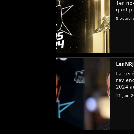
1er no
quelqu
découv
8 octobr
avec de
Les NRJ
La cér
revien
2024 a
officia
17 juin 
connaît