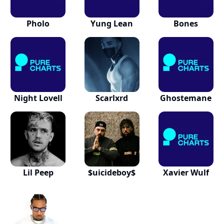
Pholo
Yung Lean
Bones
Night Lovell
Scarlxrd
Ghostemane
Lil Peep
$uicideboy$
Xavier Wulf