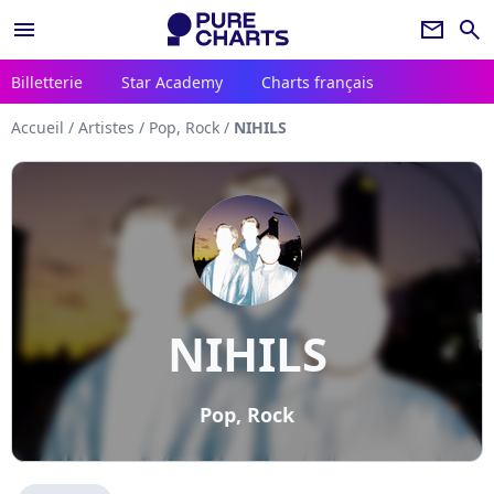
menu
newsletter
search
Billetterie
Star Academy
Charts français
Accueil
/
Artistes
/
Pop, Rock
/
NIHILS
NIHILS
Pop, Rock