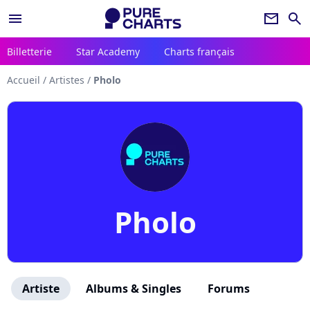
menu
newsletter
search
Billetterie
Star Academy
Charts français
Accueil
/
Artistes
/
Pholo
Pholo
Artiste
Albums & Singles
Forums