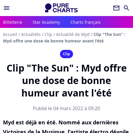
menu
newsletter
search
Billetterie
Star Academy
Charts français
Accueil
/
Actualités
/
Clip
/
Actualité de Myd
/
Clip "The Sun" :
Myd offre une dose de bonne humeur avant l'été
Clip
Clip "The Sun" : Myd offre
une dose de bonne
humeur avant l'été
Publié le 04 mars 2022 à 09:20
Myd est déjà en été. Nommé aux dernières
Victoires de la Musique, l'artiste électro dévoile