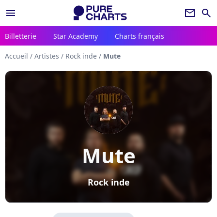
menu
newsletter
search
Billetterie
Star Academy
Charts français
Accueil
/
Artistes
/
Rock inde
/
Mute
Mute
Rock inde