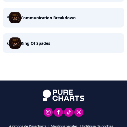
5
Communication Breakdown
6
King Of Spades
A propos de Purecharts
|
Mentions légales
|
Politique de cookies
|