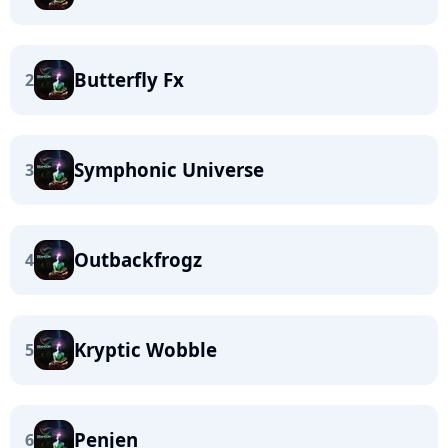
Butterfly Fx
2
Symphonic Universe
3
Outbackfrogz
4
Kryptic Wobble
5
Penjen
6