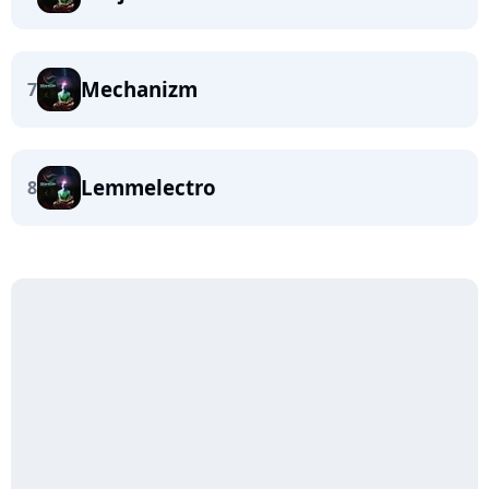
Mechanizm
7
Lemmelectro
8