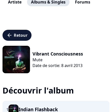
Artiste
Albums & Singles
Forums
arrow_left
Retour
Vibrant Consciousness
Mute
Date de sortie: 8 avril 2013
Découvrir l'album
Indian Flashback
1