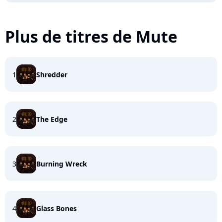
Plus de titres de Mute
1
Shredder
2
The Edge
3
Burning Wreck
4
Glass Bones