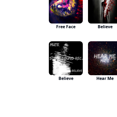
Free Face
Believe
Believe
Hear Me