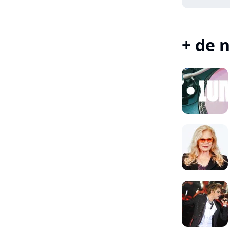
+ de n