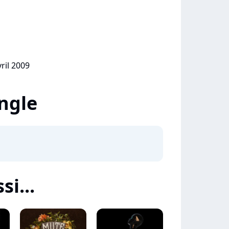
vril 2009
ingle
si...