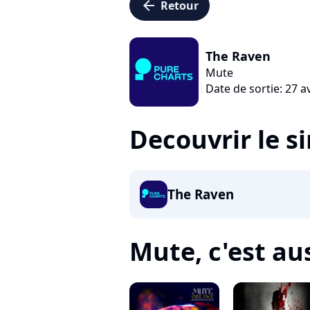
arrow_left
Retour
The Raven
Mute
Date de sortie: 27 a
Decouvrir le s
The Raven
Mute, c'est aus