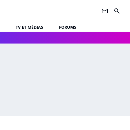
newsletter
search
TV ET MÉDIAS
FORUMS