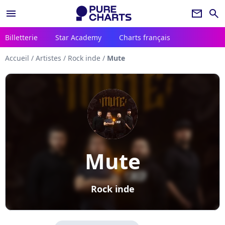
menu
newsletter
search
Billetterie
Star Academy
Charts français
Accueil
/
Artistes
/
Rock inde
/
Mute
Mute
Rock inde