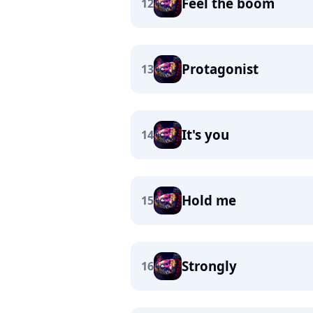
Feel the boom
12
Protagonist
13
It's you
14
Hold me
15
Strongly
16