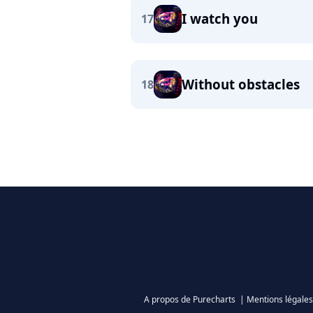
I watch you
17
Without obstacles
18
A propos de Purecharts
|
Mentions légales