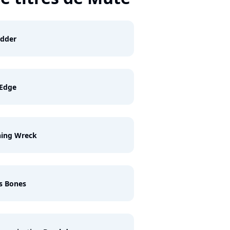
edder
 Edge
ning Wreck
s Bones