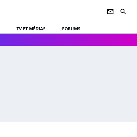
newsletter
search
TV ET MÉDIAS
FORUMS