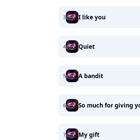
I like you
3
Quiet
4
A bandit
5
So much for giving y
6
My gift
7