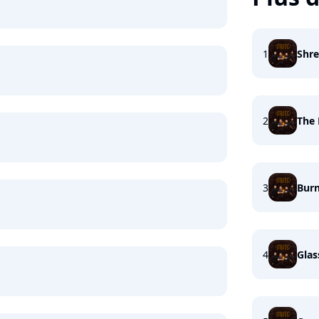
1
Shr
2
The
3
Bur
4
Glas