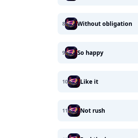
Without obligation
8
So happy
9
Like it
10
Not rush
11