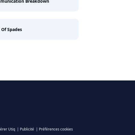
munication Breakdown
 Of Spades
érer Utiq
|
Publicité
|
Préférences cookies