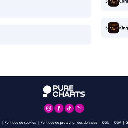
5
Com
6
King
|
Politique de cookies
|
Politique de protection des données
|
CGU
|
CGV
|
G