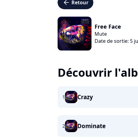
arrow_left
Retour
Free Face
Mute
Date de sortie: 5 ju
Découvrir l'a
Crazy
1
Dominate
2