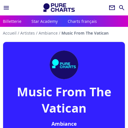
menu
newsletter
search
Billetterie
Star Academy
Charts français
Accueil
/
Artistes
/
Ambiance
/
Music From The Vatican
Music From The
Vatican
Ambiance