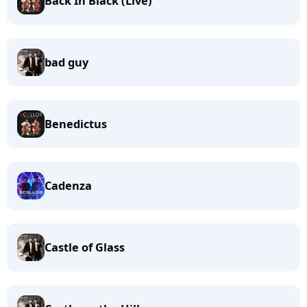
Back In Black (Live)
bad guy
Benedictus
Cadenza
Castle of Glass