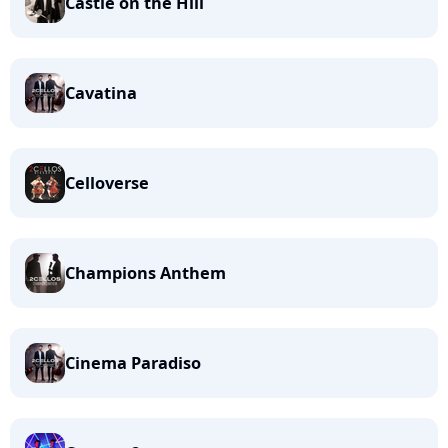
Castle on the Hill
Cavatina
Celloverse
Champions Anthem
Cinema Paradiso