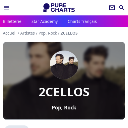
menu
newsletter
search
Billetterie
Star Academy
Charts français
Accueil
/
Artistes
/
Pop, Rock
/
2CELLOS
2CELLOS
Pop, Rock