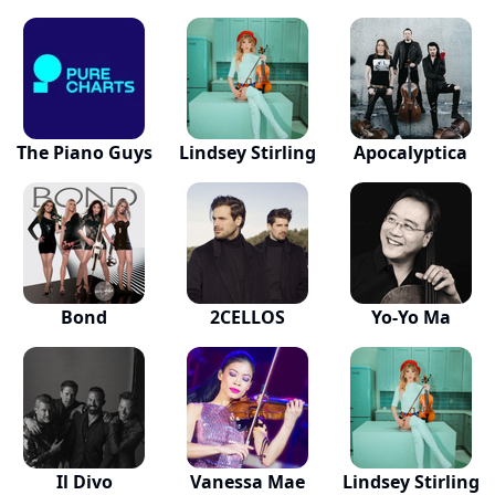
The Piano Guys
Lindsey Stirling
Apocalyptica
Bond
2CELLOS
Yo-Yo Ma
Il Divo
Vanessa Mae
Lindsey Stirling