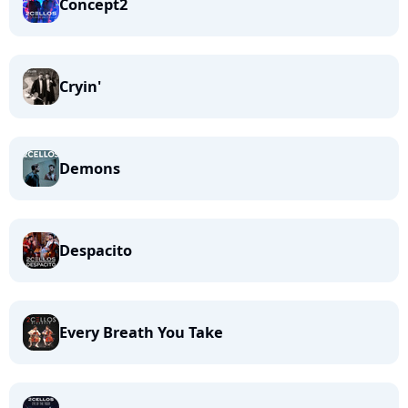
Concept2
Cryin'
Demons
Despacito
Every Breath You Take