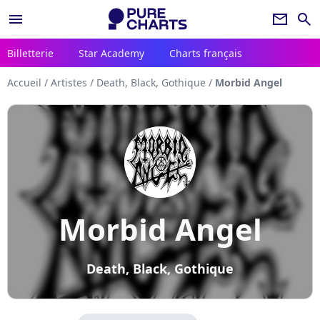
menu
newsletter
search
Billetterie
Star Academy
Charts français
Accueil
/
Artistes
/
Death, Black, Gothique
/
Morbid Angel
Morbid Angel
Death, Black, Gothique