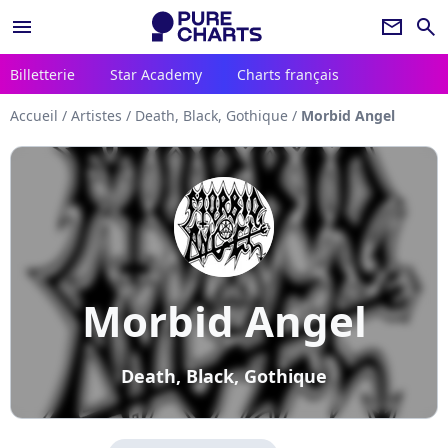
menu
newsletter
search
Billetterie
Star Academy
Charts français
Accueil
/
Artistes
/
Death, Black, Gothique
/
Morbid Angel
Morbid Angel
Death, Black, Gothique