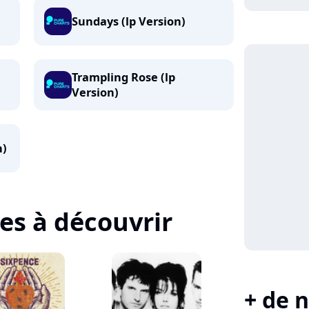
Sundays (lp Version)
Trampling Rose (lp
Version)
n)
tes à découvrir
+ de n