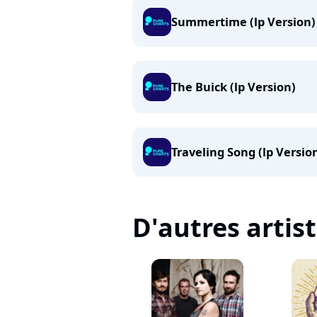
Summertime (lp Version)
The Buick (lp Version)
Traveling Song (lp Versio
D'autres artis