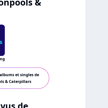
onpools &
ing
 albums et singles de
s & Caterpillars
+ vus de