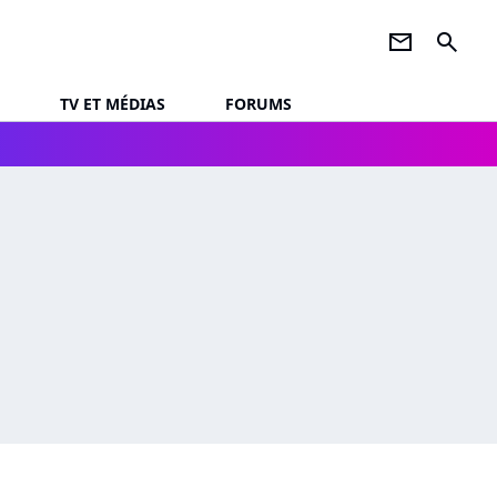
newsletter
search
TV ET MÉDIAS
FORUMS