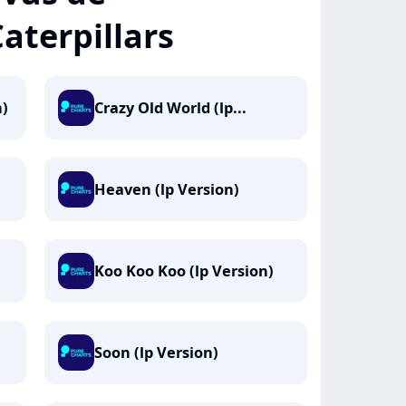
aterpillars
n)
Crazy Old World (lp...
Heaven (lp Version)
Koo Koo Koo (lp Version)
Soon (lp Version)