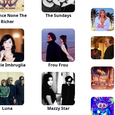
nce None The
The Sundays
Richer
ie Imbruglia
Frou Frou
Luna
Mazzy Star