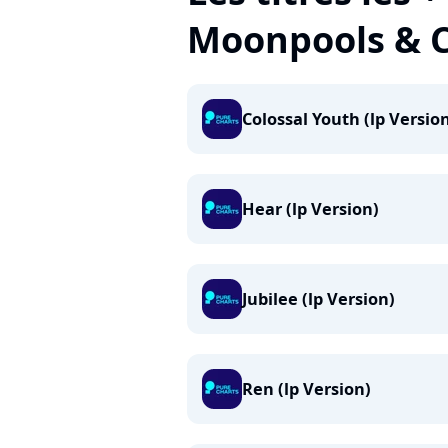
Moonpools & C
Colossal Youth (lp Versio
Hear (lp Version)
Jubilee (lp Version)
Ren (lp Version)