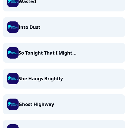
Wasted
Into Dust
So Tonight That I Might...
She Hangs Brightly
Ghost Highway