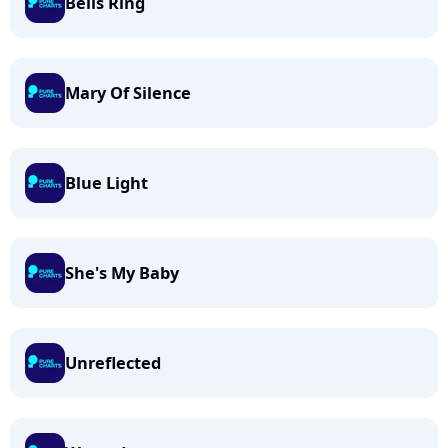
Bells Ring
Mary Of Silence
Blue Light
She's My Baby
Unreflected