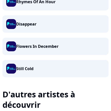
Rhymes Of An Hour
Disappear
Flowers In December
Still Cold
D'autres artistes à
découvrir