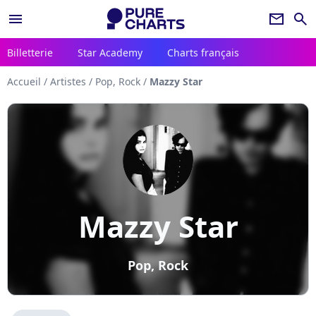
menu
newsletter
search
Billetterie
Star Academy
Charts français
Accueil
/
Artistes
/
Pop, Rock
/
Mazzy Star
Mazzy Star
Pop, Rock