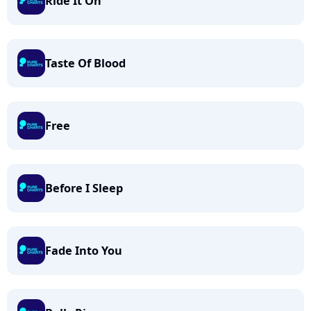
Ride It On
Taste Of Blood
Free
Before I Sleep
Fade Into You