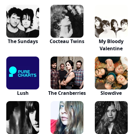
The Sundays
Cocteau Twins
My Bloody
Valentine
Lush
The Cranberries
Slowdive