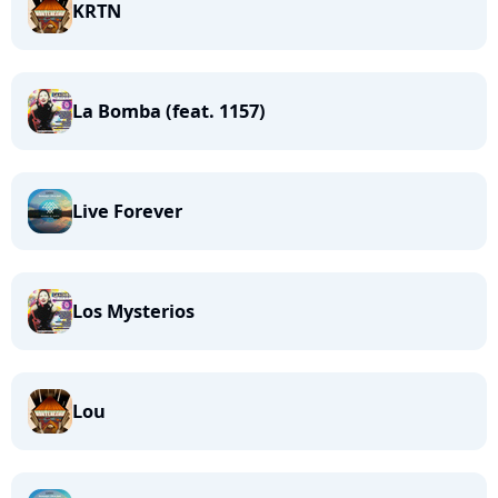
KRTN
La Bomba (feat. 1157)
Live Forever
Los Mysterios
Lou