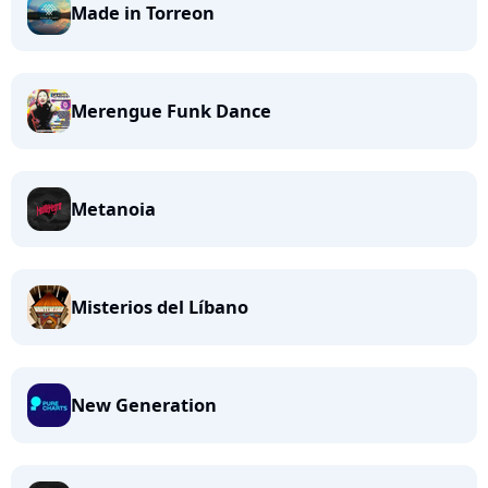
Made in Torreon
Merengue Funk Dance
Metanoia
Misterios del Líbano
New Generation