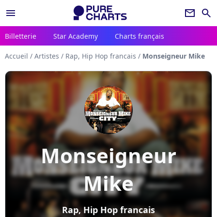
menu
newsletter
search
Billetterie
Star Academy
Charts français
Accueil
/
Artistes
/
Rap, Hip Hop francais
/
Monseigneur Mike
Monseigneur
Mike
Rap, Hip Hop francais