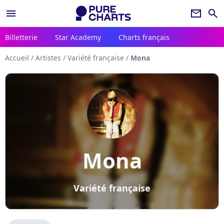
menu
newsletter
search
Billetterie
Star Academy
Charts français
Accueil
/
Artistes
/
Variété française
/
Mona
Mona
Variété française