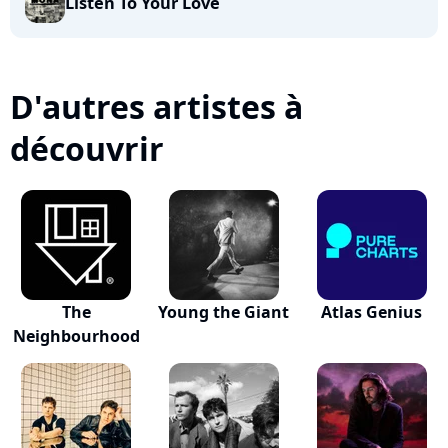
Listen To Your Love
D'autres artistes à
découvrir
The
Young the Giant
Atlas Genius
Neighbourhood