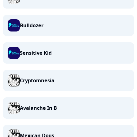
Bulldozer
Sensitive Kid
Cryptomnesia
Avalanche In B
Mexican Dogs