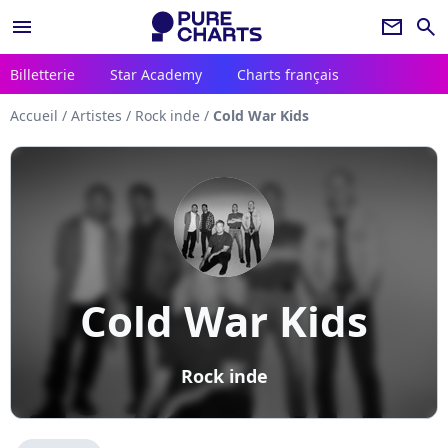
menu
newsletter
search
Billetterie
Star Academy
Charts français
Accueil
/
Artistes
/
Rock inde
/
Cold War Kids
Cold War Kids
Rock inde