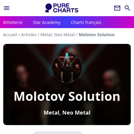
menu
newsletter
search
Billetterie
Star Academy
Charts français
Accueil
/
Artistes
/
Metal, Neo Metal
/
Molotov Solution
Molotov Solution
Metal, Neo Metal