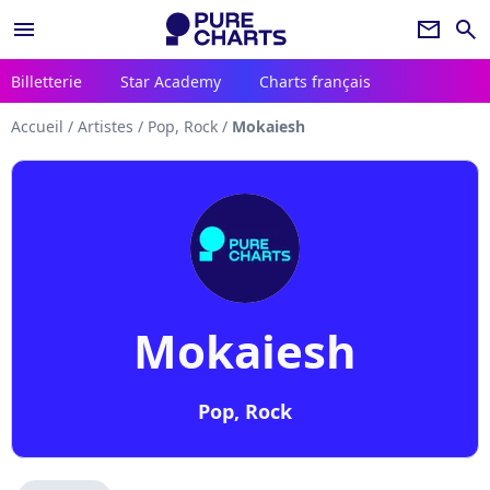
menu
newsletter
search
Billetterie
Star Academy
Charts français
Accueil
/
Artistes
/
Pop, Rock
/
Mokaiesh
Mokaiesh
Pop, Rock