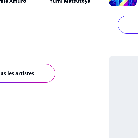
mie Amuro
Yumi Matsutoya
us les artistes