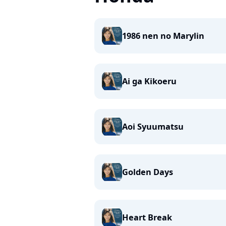
1986 nen no Marylin
Ai ga Kikoeru
Aoi Syuumatsu
Golden Days
Heart Break