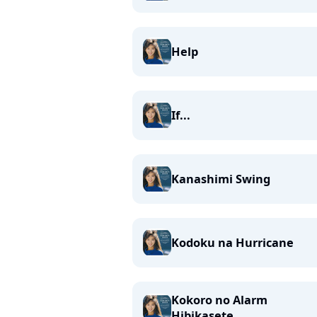
Help
If...
Kanashimi Swing
Kodoku na Hurricane
Kokoro no Alarm
Hibikasete