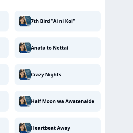
7th Bird "Ai ni Koi"
Anata to Nettai
Crazy Nights
Half Moon wa Awatenaide
Heartbeat Away