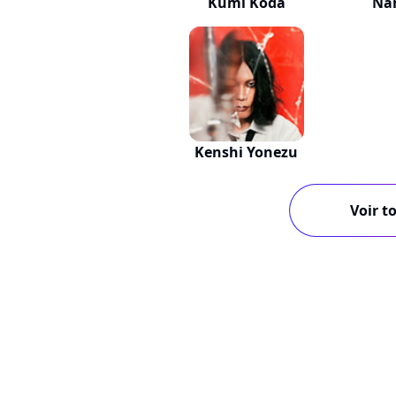
Kumi Koda
Na
Kenshi Yonezu
Voir to