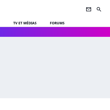
newsletter
search
TV ET MÉDIAS
FORUMS