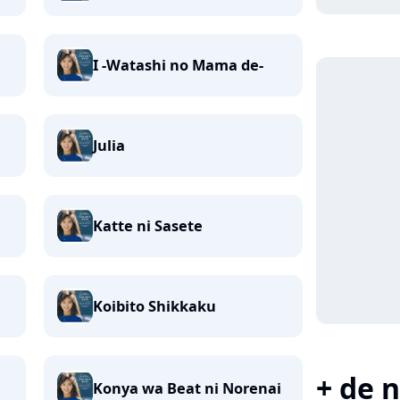
I -Watashi no Mama de-
Julia
Katte ni Sasete
Koibito Shikkaku
+ de n
Konya wa Beat ni Norenai