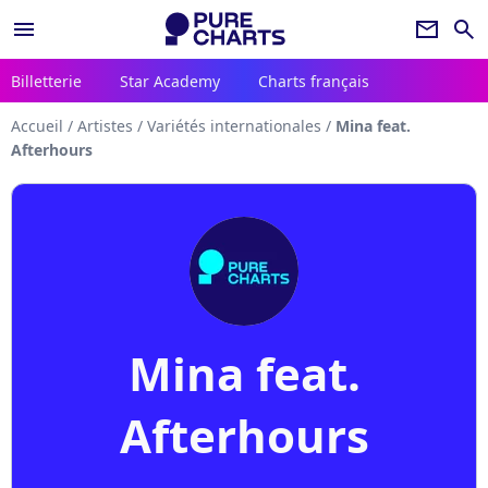
menu
newsletter
search
Billetterie
Star Academy
Charts français
Accueil
/
Artistes
/
Variétés internationales
/
Mina feat.
Afterhours
Mina feat.
Afterhours