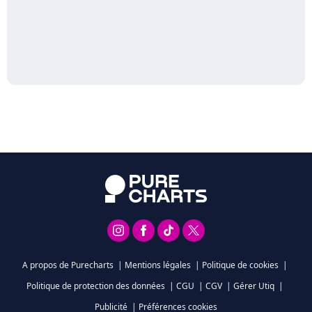
A propos de Purecharts
|
Mentions légales
|
Politique de cookies
|
Politique de protection des données
|
CGU
|
CGV
|
Gérer Utiq
|
Publicité
|
Préférences cookies