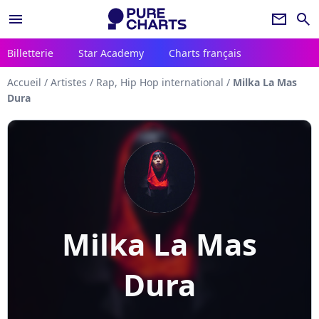
menu
newsletter
search
Billetterie
Star Academy
Charts français
Accueil
/
Artistes
/
Rap, Hip Hop international
/
Milka La Mas
Dura
Milka La Mas
Dura