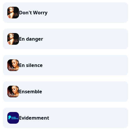
Don't Worry
En danger
En silence
Ensemble
Evidemment