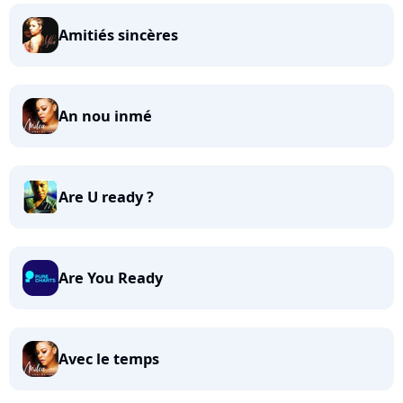
Amitiés sincères
An nou inmé
Are U ready ?
Are You Ready
Avec le temps