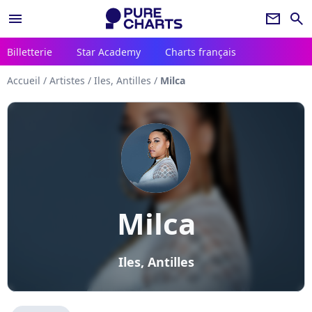
menu
newsletter
search
Billetterie
Star Academy
Charts français
Accueil
/
Artistes
/
Iles, Antilles
/
Milca
Milca
Iles, Antilles