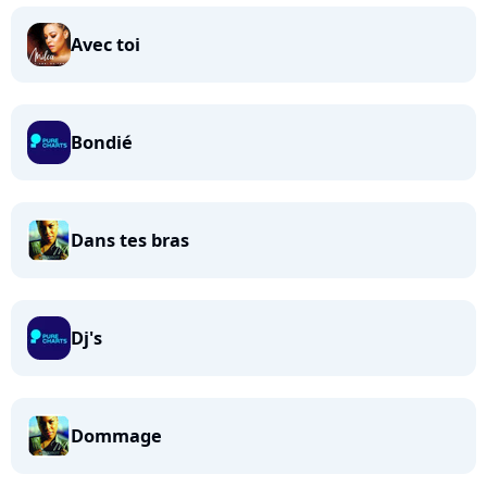
Avec toi
Bondié
Dans tes bras
Dj's
Dommage