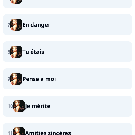
En danger
7
Tu étais
8
Pense à moi
9
Je mérite
10
Amitiés sincères
11