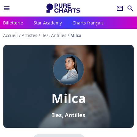
menu
newsletter
search
Billetterie
Star Academy
Charts français
Accueil
/
Artistes
/
Iles, Antilles
/
Milca
Milca
Iles, Antilles