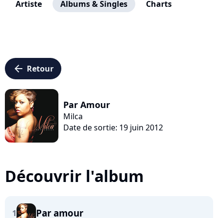
Artiste
Albums & Singles
Charts
arrow_left
Retour
Par Amour
Milca
Date de sortie: 19 juin 2012
Découvrir l'album
Par amour
1