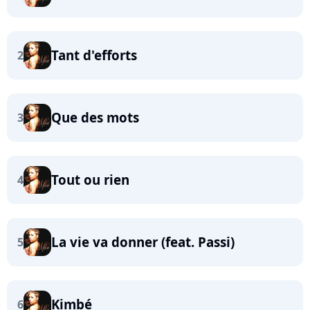
Tant d'efforts
2
Que des mots
3
Tout ou rien
4
La vie va donner (feat. Passi)
5
Kimbé
6