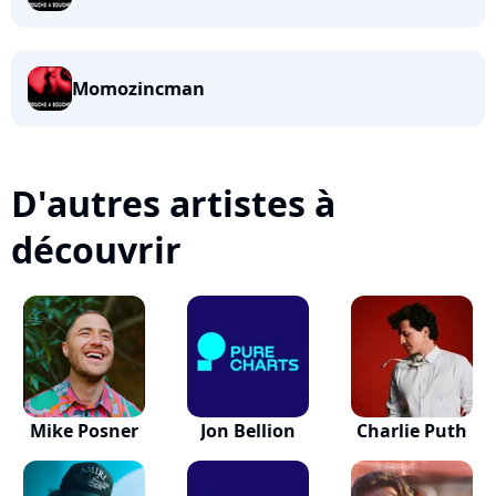
Momozincman
D'autres artistes à
découvrir
Mike Posner
Jon Bellion
Charlie Puth