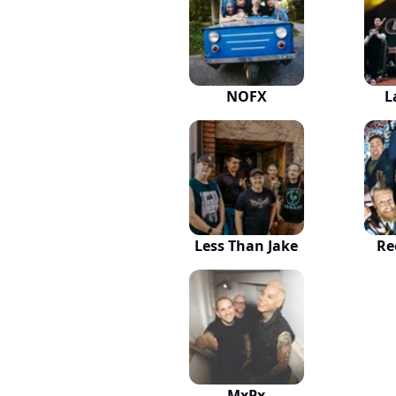
NOFX
L
Less Than Jake
Re
MxPx