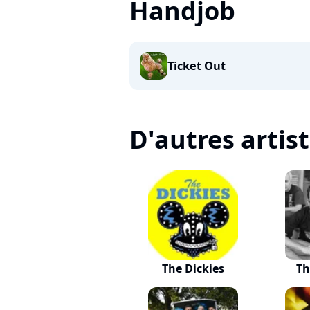
Handjob
Ticket Out
D'autres artis
The Dickies
Th