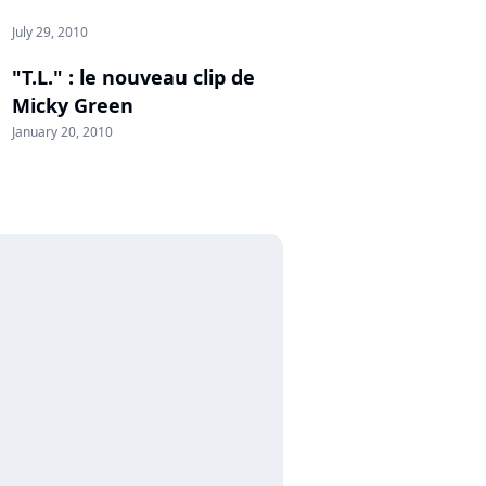
July 29, 2010
"T.L." : le nouveau clip de
Micky Green
January 20, 2010