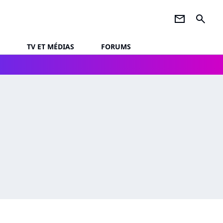
newsletter
search
TV ET MÉDIAS
FORUMS