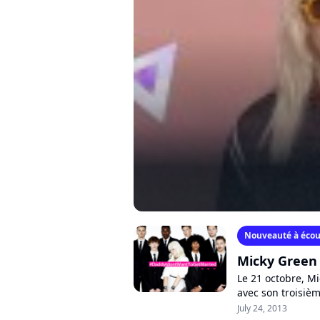
Nouveauté à écou
Micky Green d
Le 21 octobre, Micky Green fera son retour chez les disquaires
avec son troisiè
dont le premier s
July 24, 2013