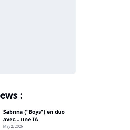
ews :
Sabrina ("Boys") en duo
avec... une IA
May 2, 2026