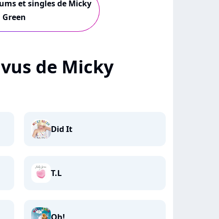
bums et singles de Micky
Green
+ vus de Micky
Did It
T.L
Oh!