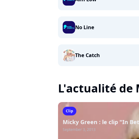
No Line
The Catch
L'actualité de
Clip
Micky Green : le clip "In B
September 3, 2013