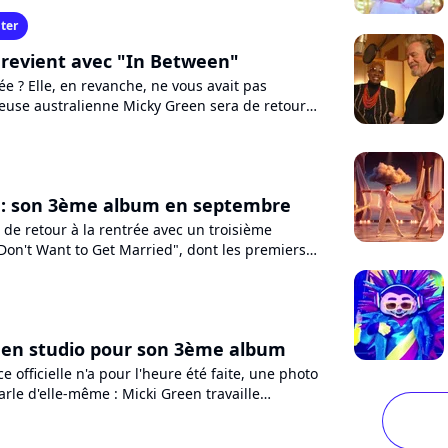
ter
revient avec "In Between"
iée ? Elle, en revanche, ne vous avait pas
teuse australienne Micky Green sera de retour à
juin avec...
 : son 3ème album en septembre
de retour à la rentrée avec un troisième
Don't Want to Get Married", dont les premiers
voilés le 17...
 en studio pour son 3ème album
 officielle n'a pour l'heure été faite, une photo
arle d'elle-même : Micki Green travaille
un nouvel...