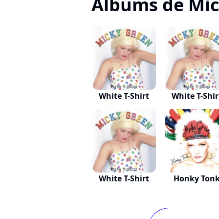
Albums de Mic
White T-Shirt
White T-Shir
White T-Shirt
Honky Ton