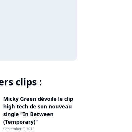
rs clips :
Micky Green dévoile le clip
high tech de son nouveau
single "In Between
(Temporary)"
September 3, 2013