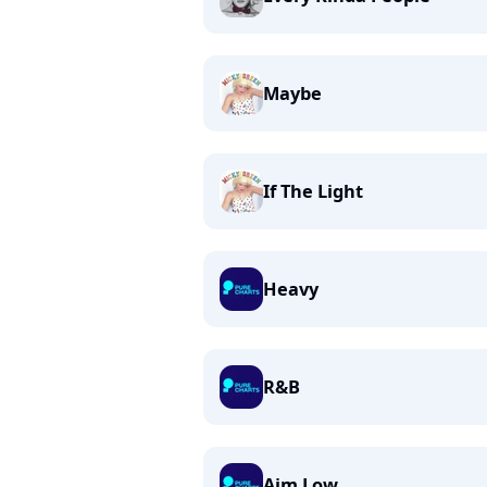
Maybe
If The Light
Heavy
R&B
Aim Low