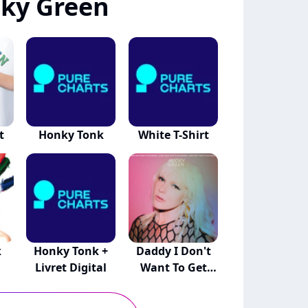
ky Green
t
Honky Tonk
White T-Shirt
k
Honky Tonk +
Daddy I Don't
Livret Digital
Want To Get
Mar...