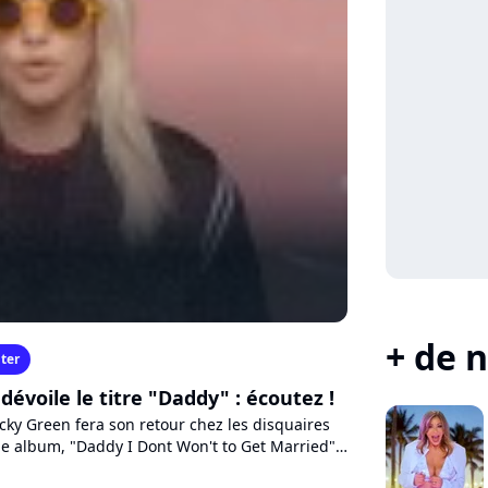
+ de n
ter
évoile le titre "Daddy" : écoutez !
me album, "Daddy I Dont Won't to Get Married",
ingle...