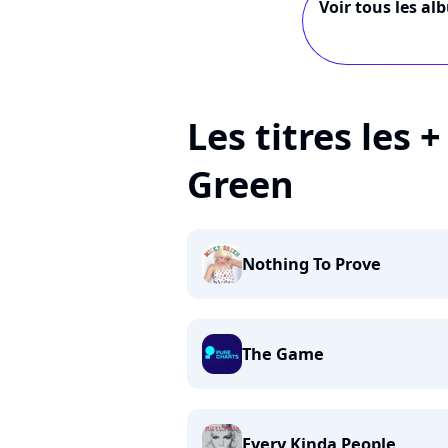
Voir tous les al
Les titres les 
Green
Nothing To Prove
The Game
Every Kinda People