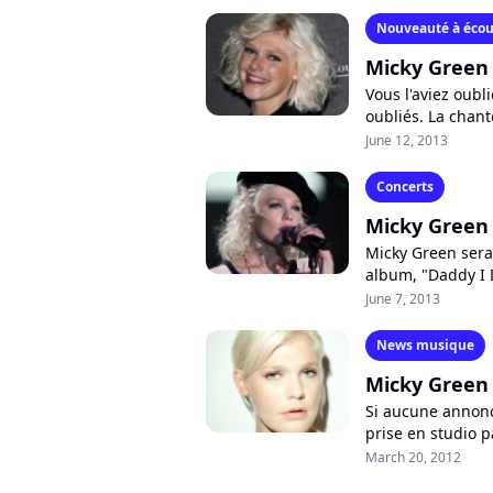
Nouveauté à écou
Micky Green 
Vous l'aviez oubl
oubliés. La chan
la fin du mois de 
June 12, 2013
Concerts
Micky Green
Micky Green sera 
album, "Daddy I 
extraits seront dé
June 7, 2013
News musique
Micky Green
Si aucune annonce
prise en studio p
actuellement sur 
March 20, 2012