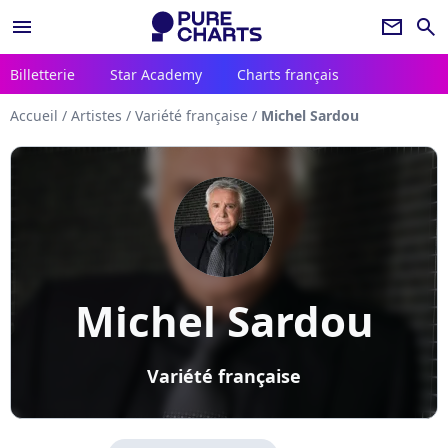
menu
newsletter
search
Billetterie
Star Academy
Charts français
Accueil
/
Artistes
/
Variété française
/
Michel Sardou
Michel Sardou
Variété française