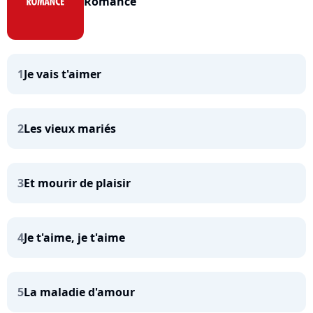
Romance
1
Je vais t'aimer
2
Les vieux mariés
3
Et mourir de plaisir
4
Je t'aime, je t'aime
5
La maladie d'amour