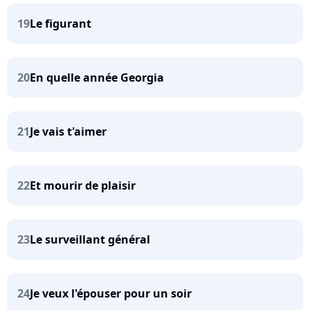
19
Le figurant
20
En quelle année Georgia
21
Je vais t'aimer
22
Et mourir de plaisir
23
Le surveillant général
24
Je veux l'épouser pour un soir