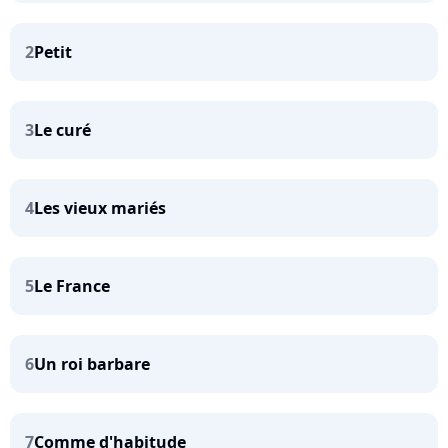
2
Petit
3
Le curé
4
Les vieux mariés
5
Le France
6
Un roi barbare
7
Comme d'habitude