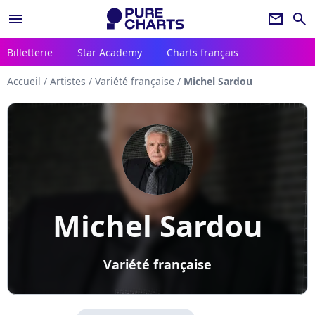
menu
newsletter
search
Billetterie
Star Academy
Charts français
Accueil
/
Artistes
/
Variété française
/
Michel Sardou
Michel Sardou
Variété française