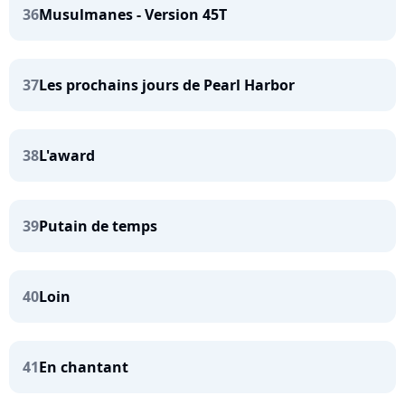
36
Musulmanes - Version 45T
37
Les prochains jours de Pearl Harbor
38
L'award
39
Putain de temps
40
Loin
41
En chantant