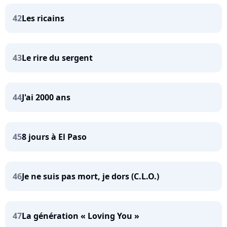
42
Les ricains
43
Le rire du sergent
44
J'ai 2000 ans
45
8 jours à El Paso
46
Je ne suis pas mort, je dors (C.L.O.)
47
La génération « Loving You »