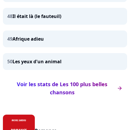
48
Il était là (le fauteuil)
49
Afrique adieu
50
Les yeux d'un animal
Voir les stats de Les 100 plus belles
arrow_right
chansons