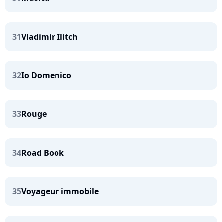
31
Vladimir Ilitch
32
Io Domenico
33
Rouge
34
Road Book
35
Voyageur immobile