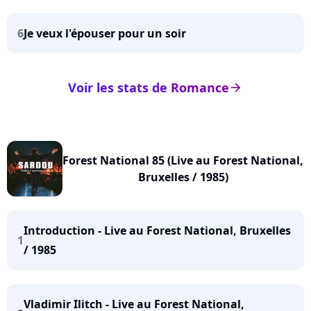
6
Je veux l'épouser pour un soir
Voir les stats de Romance
arrow_right
Forest National 85 (Live au Forest National,
Bruxelles / 1985)
Introduction - Live au Forest National, Bruxelles
1
/ 1985
Vladimir Ilitch - Live au Forest National,