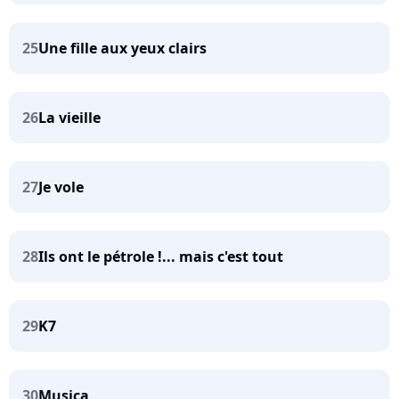
25
Une fille aux yeux clairs
26
La vieille
27
Je vole
28
Ils ont le pétrole !... mais c'est tout
29
K7
30
Musica