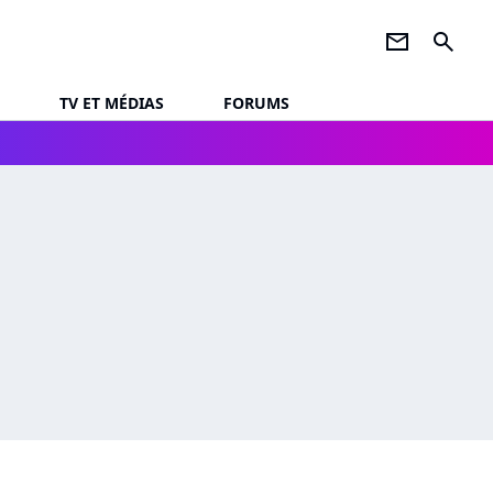
newsletter
search
TV ET MÉDIAS
FORUMS