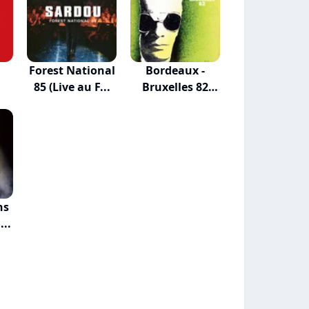
Forest National
Bordeaux -
85 (Live au F...
Bruxelles 82
(Live...
ns
...