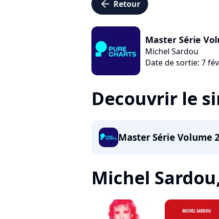
arrow_left
Retour
Master Série Vo
Michel Sardou
Date de sortie: 7 fé
Decouvrir le s
Master Série Volume 
Michel Sardou, 