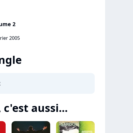
lume 2
vrier 2005
ingle
2
c'est aussi...