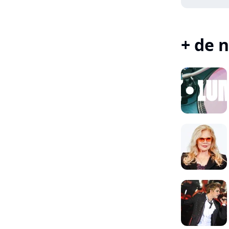
+ de n