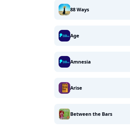
88 Ways
Age
Amnesia
Arise
Between the Bars