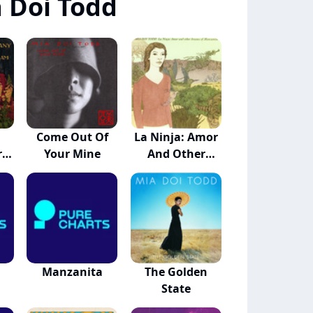
 Doi Todd
Come Out Of
La Ninja: Amor
r
Your Mine
And Other
Drea...
Manzanita
The Golden
State