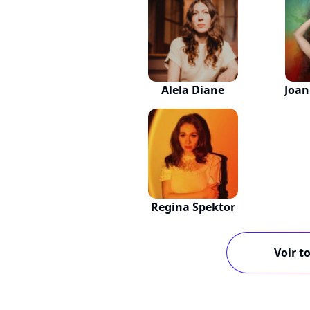
Alela Diane
Joa
Regina Spektor
Voir to