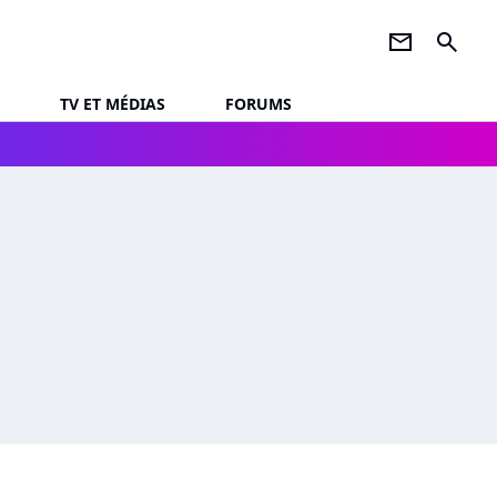
newsletter
search
TV ET MÉDIAS
FORUMS