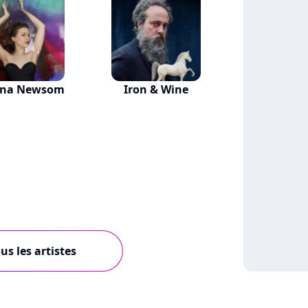
nna Newsom
Iron & Wine
us les artistes