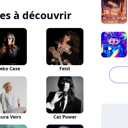
tes à découvrir
eko Case
Feist
aura Veirs
Cat Power