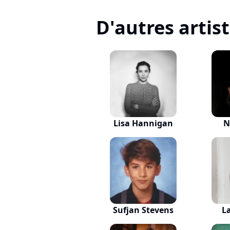
D'autres artis
Lisa Hannigan
N
Sufjan Stevens
L