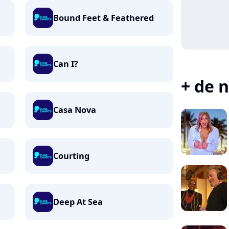
Bound Feet & Feathered
Can I?
+ de n
Casa Nova
Courting
Deep At Sea