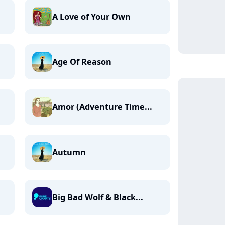
A Love of Your Own
Age Of Reason
Amor (Adventure Time...
Autumn
Big Bad Wolf & Black...