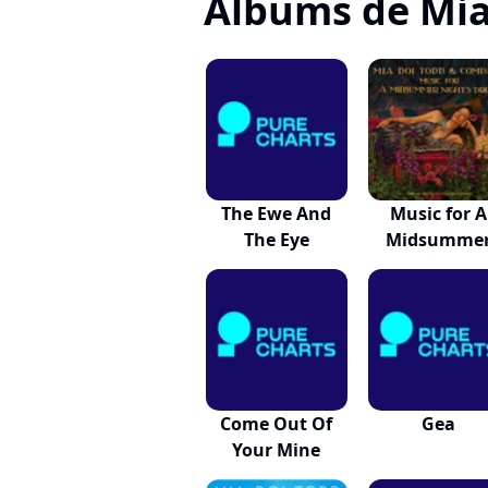
Albums de Mia
The Ewe And
Music for A
The Eye
Midsumme
Night's...
Come Out Of
Gea
Your Mine