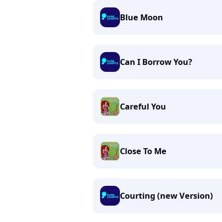
Blue Moon
Can I Borrow You?
Careful You
Close To Me
Courting (new Version)