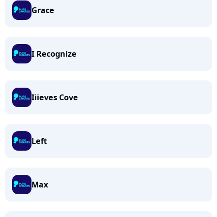
Grace
I Recognize
Iiieves Cove
Left
Max