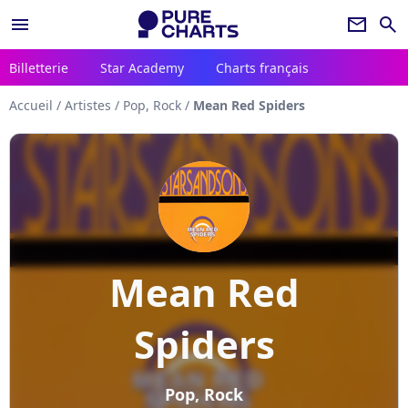
menu
newsletter
search
Billetterie
Star Academy
Charts français
Accueil
/
Artistes
/
Pop, Rock
/
Mean Red Spiders
Mean Red
Spiders
Pop, Rock