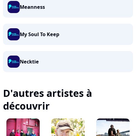
Meanness
My Soul To Keep
Necktie
D'autres artistes à
découvrir