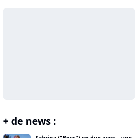
+ de news :
Sabrina ("Boys") en duo avec... une