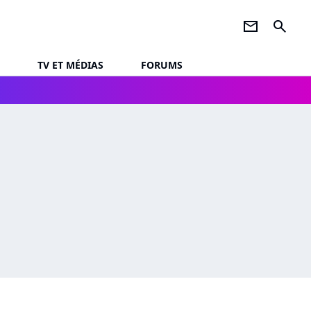
newsletter
search
TV ET MÉDIAS
FORUMS