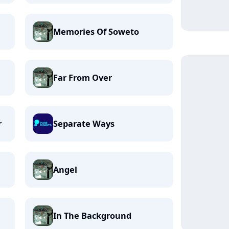
Memories Of Soweto
Far From Over
r
Separate Ways
Angel
In The Background