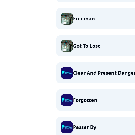
Freeman
Got To Lose
Clear And Present Dange
Forgotten
Passer By