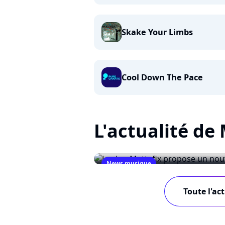
Skake Your Limbs
Cool Down The Pace
L'actualité de
News musique
Le duo Mattafix propose un
Toute l'ac
May 5, 2008