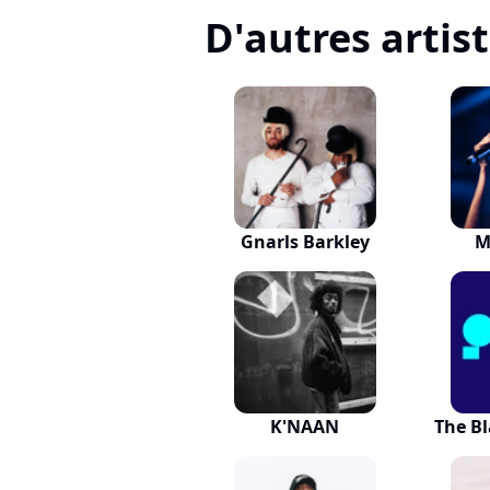
D'autres artis
Gnarls Barkley
M
K'NAAN
The Bl