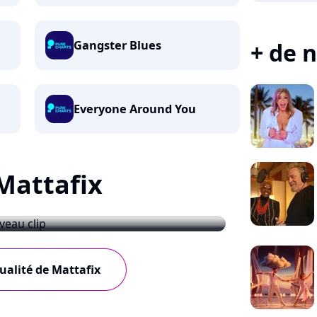
+ de n
Gangster Blues
Everyone Around You
 Mattafix
 nouveau clip
tualité de Mattafix