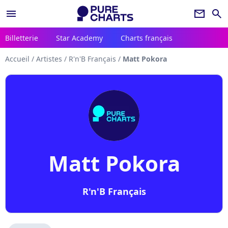
menu
newsletter
search
Billetterie
Star Academy
Charts français
Accueil
/
Artistes
/
R'n'B Français
/
Matt Pokora
Matt Pokora
R'n'B Français