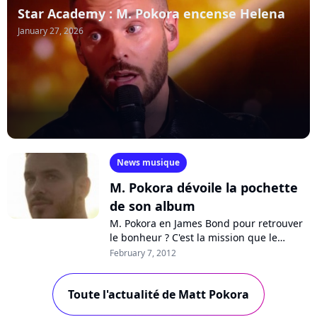
Star Academy : M. Pokora encense Helena
January 27, 2026
News musique
M. Pokora dévoile la pochette
de son album
M. Pokora en James Bond pour retrouver
le bonheur ? C'est la mission que le
chanteur devra accomplir avec son
February 7, 2012
nouvel album, le cinquième, attendu
dans...
Toute l'actualité de Matt Pokora