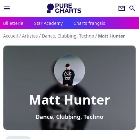
menu
newsletter
search
Billetterie
Star Academy
Charts français
Accueil
/
Artistes
/
Dance, Clubbing, Techno
/
Matt Hunter
Matt Hunter
Dance, Clubbing, Techno