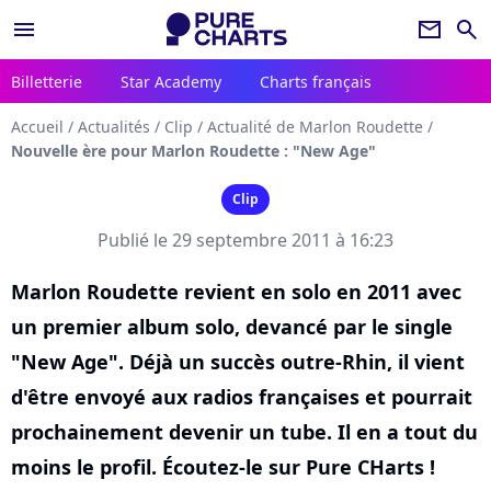
menu
newsletter
search
Billetterie
Star Academy
Charts français
Accueil
/
Actualités
/
Clip
/
Actualité de Marlon Roudette
/
Nouvelle ère pour Marlon Roudette : "New Age"
Clip
Publié le 29 septembre 2011 à 16:23
Marlon Roudette revient en solo en 2011 avec
un premier album solo, devancé par le single
"New Age". Déjà un succès outre-Rhin, il vient
d'être envoyé aux radios françaises et pourrait
prochainement devenir un tube. Il en a tout du
moins le profil. Écoutez-le sur Pure CHarts !