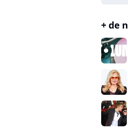
+ de n