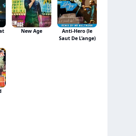
at
New Age
Anti-Hero (le
Saut De L’ange)
d