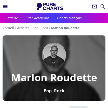
menu
newsletter
search
Billetterie
Star Academy
Charts français
Accueil
/
Artistes
/
Pop, Rock
/
Marlon Roudette
Marlon Roudette
Pop, Rock