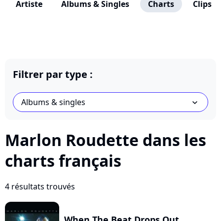
Artiste
Albums & Singles
Charts
Clips
Filtrer par type :
Albums & singles
chevron_bot
Marlon Roudette dans les
charts français
4 résultats trouvés
When The Beat Drops Out