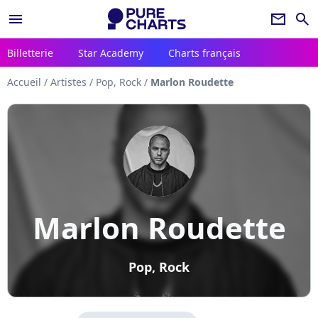
menu
newsletter
search
Billetterie
Star Academy
Charts français
Accueil
/
Artistes
/
Pop, Rock
/
Marlon Roudette
Marlon Roudette
Pop, Rock