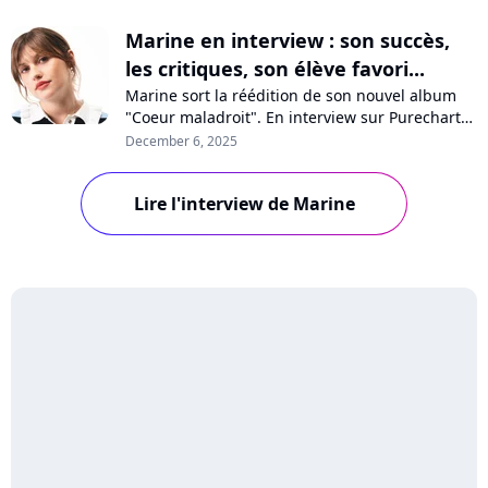
Marine en interview : son succès,
les critiques, son élève favori...
Marine sort la réédition de son nouvel album
"Coeur maladroit". En interview sur Purecharts,
la chanteuse se confie sur son succès, les
December 6, 2025
critiques, la santé mentale, les Enfoirés ou son
élève favori de la "Star Academy".
Lire l'interview de Marine