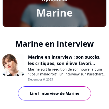
Marine
Marine en interview
Marine en interview : son succès,
les critiques, son élève favori...
Marine sort la réédition de son nouvel album
"Coeur maladroit". En interview sur Purecharts,
la chanteuse se confie sur son succès, les
December 6, 2025
critiques, la santé mentale, les Enfoirés ou son
élève favori de la "Star Academy".
Lire l'interview de Marine