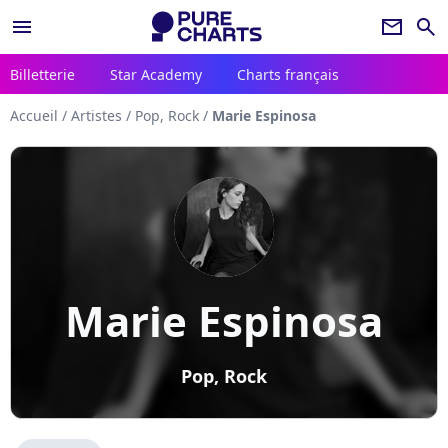
menu
newsletter
search
Billetterie
Star Academy
Charts français
Accueil
/
Artistes
/
Pop, Rock
/
Marie Espinosa
Marie Espinosa
Pop, Rock