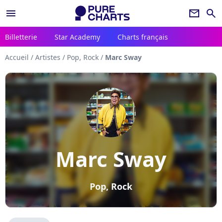
menu
newsletter
search
Billetterie
Star Academy
Charts français
Accueil
/
Artistes
/
Pop, Rock
/
Marc Sway
Marc Sway
Pop, Rock