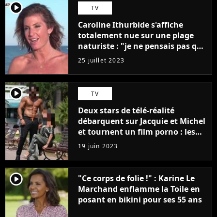
player2
TV
Caroline Ithurbide s'affiche
totalement nue sur une plage
naturiste : "je ne pensais pas que
j'arriverais à le faire..."
25 juillet 2023
player2
TV
Deux stars de télé-réalité
débarquent sur Jacquie et Michel
et tournent un film porno : les
premières images du tournage
19 juin 2023
(exclu)
player2
"Ce corps de folie !" : Karine Le
Marchand enflamme la Toile en
posant en bikini pour ses 55 ans