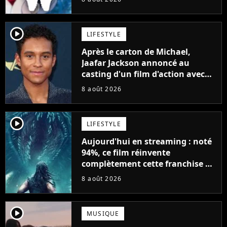
player2
LIFESTYLE
Après le carton de Michael,
Jaafar Jackson annoncé au
casting d'un film d'action avec
Will Smith
8 août 2026
player2
LIFESTYLE
Aujourd'hui en streaming : noté
94%, ce film réinvente
complètement cette franchise de
science-fiction vieille de 40 ans
8 août 2026
player2
MUSIQUE