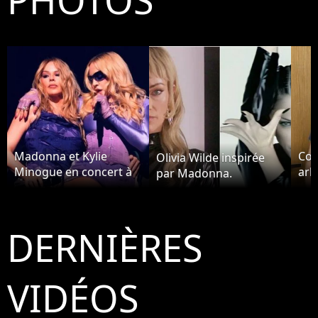
Madonna et Kylie
Coo
Olivia Wilde inspirée
Minogue en concert à
arb
par Madonna.
Amsterdam
Ma
DERNIÈRES
VIDÉOS