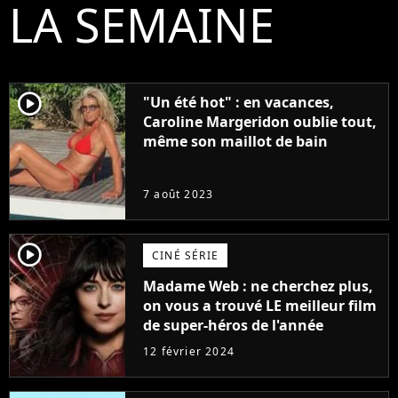
LA SEMAINE
player2
"Un été hot" : en vacances,
Caroline Margeridon oublie tout,
même son maillot de bain
7 août 2023
player2
CINÉ SÉRIE
Madame Web : ne cherchez plus,
on vous a trouvé LE meilleur film
de super-héros de l'année
12 février 2024