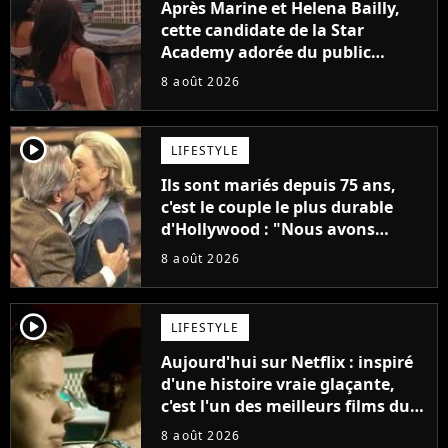
Après Marine et Helena Bailly,
cette candidate de la Star
Academy adorée du public
annonce son premier album,
8 août 2026
"C'est tellement puissant"
player2
LIFESTYLE
Ils sont mariés depuis 75 ans,
c'est le couple le plus durable
d'Hollywood : "Nous avons
avancé jour après jour, et les
8 août 2026
jours se sont transformés en
décennies"
player2
LIFESTYLE
Aujourd'hui sur Netflix : inspiré
d'une histoire vraie glaçante,
c'est l'un des meilleurs films du
21ème siècle
8 août 2026