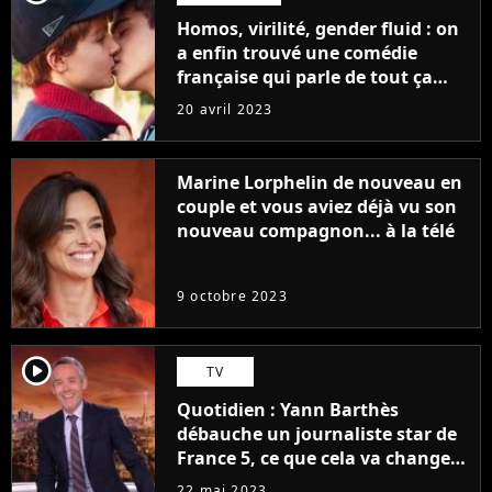
Homos, virilité, gender fluid : on
a enfin trouvé une comédie
française qui parle de tout ça
sans être super ringarde
20 avril 2023
Marine Lorphelin de nouveau en
couple et vous aviez déjà vu son
nouveau compagnon... à la télé
9 octobre 2023
player2
TV
Quotidien : Yann Barthès
débauche un journaliste star de
France 5, ce que cela va changer
à la rentrée
22 mai 2023