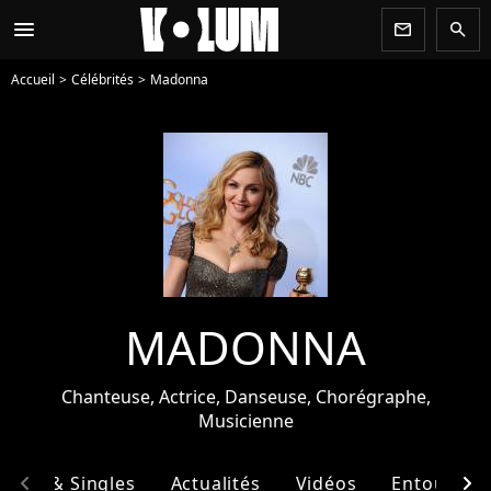
menu
newsletter
search
Accueil
Célébrités
Madonna
MADONNA
Chanteuse, Actrice, Danseuse, Chorégraphe,
Musicienne
chevron_left
chevron_right
bums & Singles
Actualités
Vidéos
Entourage