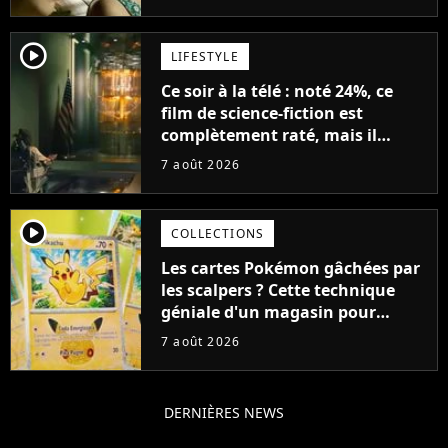
player2
LIFESTYLE
Ce soir à la télé : noté 24%, ce
film de science-fiction est
complètement raté, mais il
aurait pu être encore pire à
7 août 2026
cause de son acteur
player2
COLLECTIONS
Les cartes Pokémon gâchées par
les scalpers ? Cette technique
géniale d'un magasin pour
ruiner les revendeurs
7 août 2026
DERNIÈRES NEWS