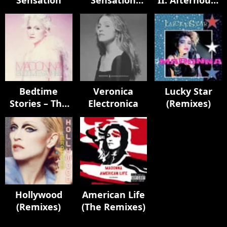
Sensation
Sensation
II: Afterhours
Remixes
Edition
Bedtime
Veronica
Lucky Star
Stories – The
Electronica
(Remixes)
Untold
Chapter
Hollywood
American Life
(Remixes)
(The Remixes)