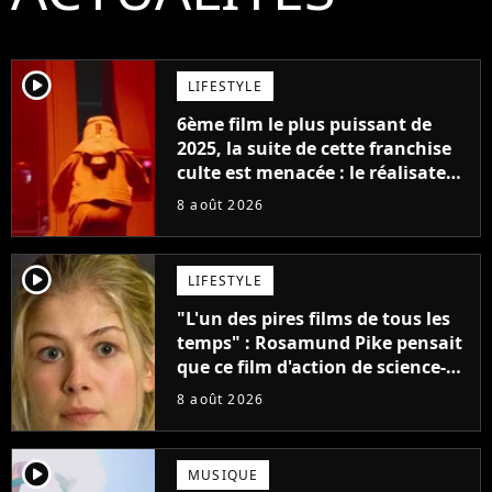
player2
LIFESTYLE
6ème film le plus puissant de
2025, la suite de cette franchise
culte est menacée : le réalisateur
claque la porte pour "différends
8 août 2026
créatifs"
player2
LIFESTYLE
"L'un des pires films de tous les
temps" : Rosamund Pike pensait
que ce film d'action de science-
fiction avec Dwayne Johnson
8 août 2026
mettrait fin à sa carrière
player2
MUSIQUE