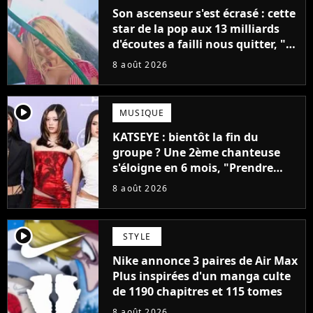
Son ascenseur s'est écrasé : cette
star de la pop aux 13 milliards
d'écoutes a failli nous quitter, "Je
pensais ne plus jamais chanter"
8 août 2026
player2
MUSIQUE
KATSEYE : bientôt la fin du
groupe ? Une 2ème chanteuse
s'éloigne en 6 mois, "Prendre
cette décision n’a pas été facile"
8 août 2026
player2
STYLE
Nike annonce 3 paires de Air Max
Plus inspirées d'un manga culte
de 1190 chapitres et 115 tomes
8 août 2026