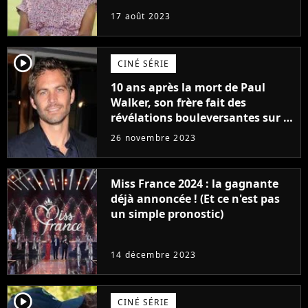
17 août 2023
player2
CINÉ SÉRIE
10 ans après la mort de Paul
Walker, son frère fait des
révélations bouleversantes sur la
réaction des acteurs de Fast and
26 novembre 2023
Furious
Miss France 2024 : la gagnante
déjà annoncée ! (Et ce n'est pas
un simple pronostic)
14 décembre 2023
player2
CINÉ SÉRIE