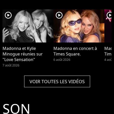
player2
player2
player2
Madonna et Kylie
Madonna en concert à
Mado
Minogue réunies sur
Times Square.
Time
"Love Sensation"
6 août 2026
4 août
7 août 2026
VOIR TOUTES LES VIDÉOS
SON