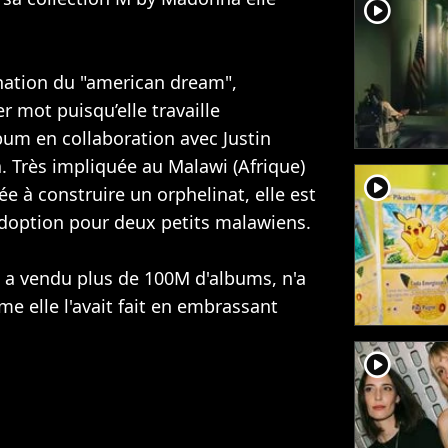
player2
nation du "american dream",
r mot puisqu’elle travaille
bum en collaboration avec
Justin
a
. Très impliquée au Malawi (Afrique)
player2
ée à construire un orphelinat, elle est
doption pour deux petits malawiens.
 a vendu plus de 100M d'albums, n'a
me elle l'avait fait en embrassant
player2