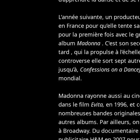
L'année suivante, un producte
en France pour qu’elle tente 
pour la première fois avec le 
album
Madonna
. C'est son se
tard , qui la propulse à l’échel
controverse elle sort sept aut
jusqu’à,
Confessions on a Dance
mondial.
Madonna rayonne aussi au ci
dans le film
Evita,
en 1996, et 
nombreuses bandes originales
autres albums. Par ailleurs, o
à Broadway. Du documentaire
publicitaire H&M en 2007 pour