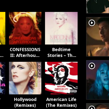
player2
CONFESSIONS
Bedtime
II: Afterhours
Stories – The
Edition
Untold
player2
Chapter
r
Hollywood
American Life
(Remixes)
(The Remixes)
player2