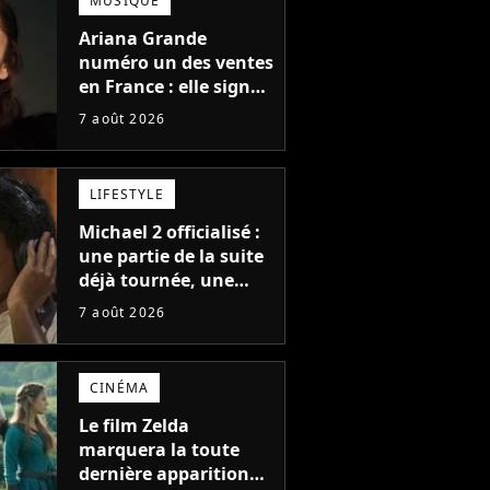
MUSIQUE
Ariana Grande
numéro un des ventes
en France : elle signe
le meilleur démarrage
7 août 2026
de sa carrière avec
son album Petal
LIFESTYLE
Michael 2 officialisé :
une partie de la suite
déjà tournée, une
sortie possible en
7 août 2026
2027 ?
CINÉMA
Le film Zelda
marquera la toute
dernière apparition