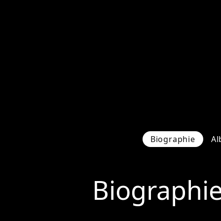
Biographie
Al
Biographi