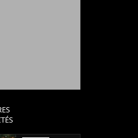
RES
ITÉS