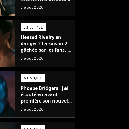
le public, et c'est une
7 août 2026
bonne chose
LIFESTYLE
Heated Rivalry en
danger ? La saison 2
gâchée par les fans, le
créateur pousse un
7 août 2026
coup de gueule
MUSIQUE
Phoebe Bridgers : j'ai
écouté en avant-
première son nouvel
album, c'est le bijou
7 août 2026
de la fin d'été