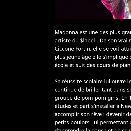
Madonna est une des plus gran
artiste du $label-. De son vra
Ciccone Fortin, elle se voit att
plus jeune âge elle s’implique 
école et suit des cours de pian
Sa réussite scolaire lui ouvre 
continue de briller tant dans 
groupe de pom-pom girls. En 19
études et part s’installer à N
accomplir son rêve : devenir 
petits boulots, lui permettant 
d’apprendre la danse et de se 