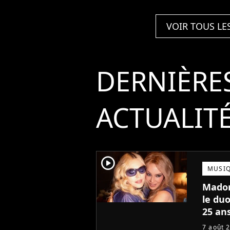
VOIR TOUS LE
DERNIÈRE
ACTUALIT
player2
MUSI
Madon
le duo
25 ans
7 août 