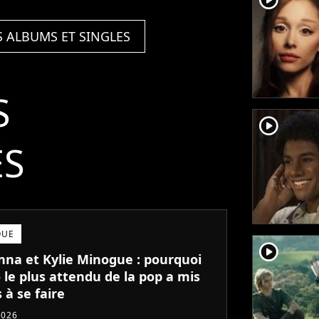
S ALBUMS ET SINGLES
S
player2
ÉS
QUE
player2
na et Kylie Minogue : pourquoi
 le plus attendu de la pop a mis
 à se faire
2026