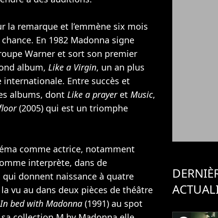
ur la remarque et l’emmène six mois
sa chance. En 1982 Madonna signe
groupe Warner et sort son premier
cond album,
Like a Virgin
, un an plus
le internationale. Entre succès et
res albums, dont
Like a prayer
et
Music
,
floor
(2005) qui est un triomphe
néma comme actrice, notamment
comme interprète, dans de
DERNIÈ
 qui donnent naissance à quatre
ACTUAL
n la vu au dans deux pièces de théâtre
In bed with Madonna
(1991) au spot
 sa collection M by Madonna elle