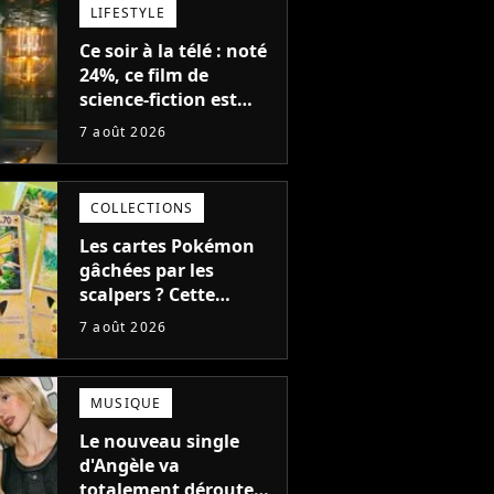
LIFESTYLE
Ce soir à la télé : noté
24%, ce film de
science-fiction est
complètement raté,
7 août 2026
mais il aurait pu être
encore pire à cause de
son acteur
COLLECTIONS
Les cartes Pokémon
gâchées par les
scalpers ? Cette
technique géniale
7 août 2026
d'un magasin pour
ruiner les revendeurs
MUSIQUE
Le nouveau single
d'Angèle va
totalement dérouter