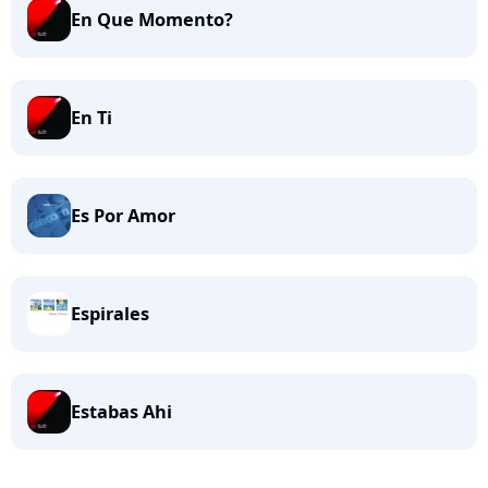
En Que Momento?
En Ti
Es Por Amor
Espirales
Estabas Ahi