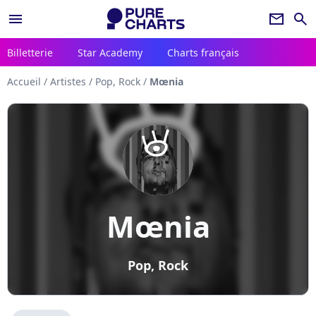
menu
newsletter
search
Billetterie
Star Academy
Charts français
Accueil
/
Artistes
/
Pop, Rock
/
Mœnia
Mœnia
Pop, Rock