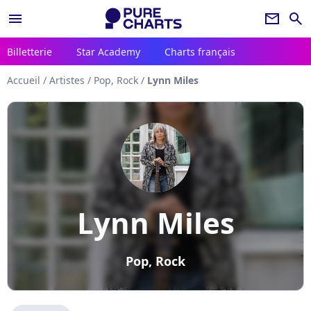
menu
newsletter
search
Billetterie
Star Academy
Charts français
Accueil
/
Artistes
/
Pop, Rock
/
Lynn Miles
Lynn Miles
Pop, Rock