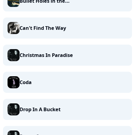
Bullet Holes in the...
Can't Find The Way
Christmas In Paradise
Coda
Drop In A Bucket