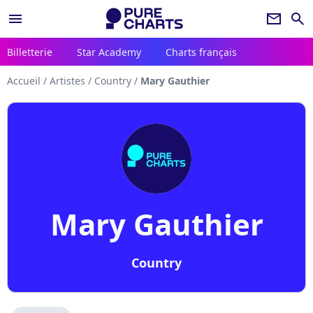
menu
newsletter
search
Billetterie
Star Academy
Charts français
Accueil
/
Artistes
/
Country
/
Mary Gauthier
Mary Gauthier
Country