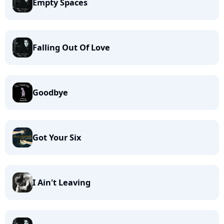
Empty Spaces
Falling Out Of Love
Goodbye
Got Your Six
I Ain't Leaving