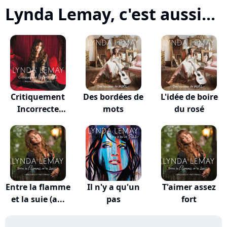
Lynda Lemay, c'est aussi...
Critiquement
Des bordées de
L'idée de boire
Incorrecte
mots
du rosé
(mauv...
Entre la flamme
Il n'y a qu'un
T'aimer assez
et la suie (a...
pas
fort