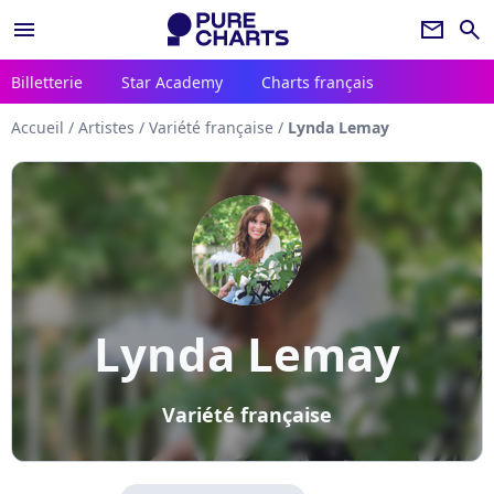
menu
newsletter
search
Billetterie
Star Academy
Charts français
Accueil
/
Artistes
/
Variété française
/
Lynda Lemay
Lynda Lemay
Variété française